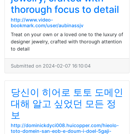
thorough focus to detail
http://www.video-
bookmark.com/user/aubinassjv
Treat on your own or a loved one to the luxury of
designer jewelry, crafted with thorough attention
to detail
Submitted on 2024-02-07 16:10:04
당신이 히어로 토토 도메인
대해 알고 싶었던 모든 정
보
http://dominickdyci008.huicopper.com/hieolo-
toto-domein-san-eob-e-doum-i-doel-5gaji-