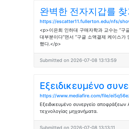
완벽한 전자지갑를 찾
https://escatter11.fullerton.edu/nfs/
<p>이은희 인하대 구매자학과 교수는 “구
대부분이다”면서 “구글 소액결제 케이스가 
했다.</p>
Submitted on 2026-07-08 13:13:59
Εξειδικευμένο συν
https://www.mediafire.com/file/ei5q56
Εξειδικευμένο συνεργείο αποφράξεων 
τεχνολογίας μηχανήματα.
Submitted on 2026-07-08 13:13:11