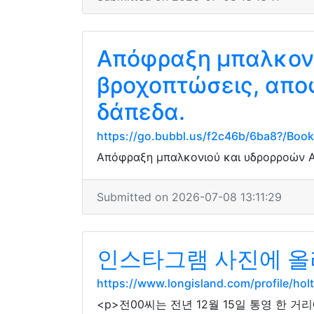
Απόφραξη μπαλκονι
βροχοπτώσεις, αποφ
δάπεδα.
https://go.bubbl.us/f2c46b/6ba8?/Boo
Απόφραξη μπαλκονιού και υδρορροών Αθ
Submitted on 2026-07-08 13:11:29
인스타그램 사진에 올
https://www.longisland.com/profile/hol
<p>전00씨는 전년 12월 15일 통영 한 