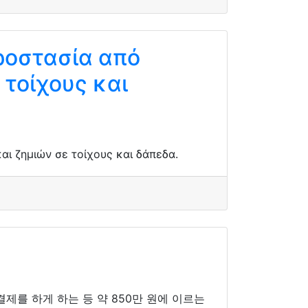
ροστασία από
 τοίχους και
ι ζημιών σε τοίχους και δάπεδα.
결제를 하게 하는 등 약 850만 원에 이르는