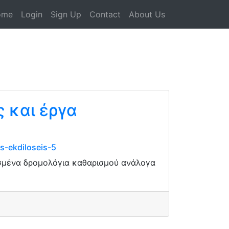
ome
Login
Sign Up
Contact
About Us
ς και έργα
s-ekdiloseis-5
τισμένα δρομολόγια καθαρισμού ανάλογα