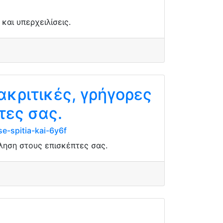
αι υπερχειλίσεις.
ακριτικές, γρήγορες
τες σας.
e-spitia-kai-6y6f
χληση στους επισκέπτες σας.