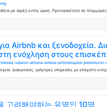
ddmg
ήνα με άφιξη εντός ώρας. Προτεραιότητα σε πλημμύρες κ
ια Airbnb και ξενοδοχεία. Δι
στη ενόχληση στους επισκέπ
-antleseis-udaton-athena-amese-antimetopise-plemmuron-s
οχεία. Διακριτικές, γρήγορες υπηρεσίες με ελάχιστη ενό
 고려해야하는 유명인 10명