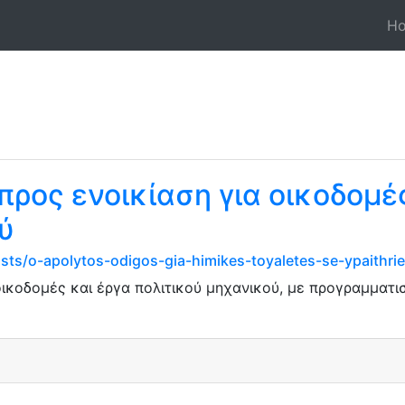
H
προς ενοικίαση για οικοδομέ
ύ
ts/o-apolytos-odigos-gia-himikes-toyaletes-se-ypaithrie
 οικοδομές και έργα πολιτικού μηχανικού, με προγραμμα