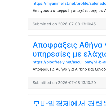
https://myanimelist.net/profile/solena
Επείγουσα απόφραξη αποχέτευσης σε Αθ
Submitted on 2026-07-08 13:10:45
Αποφράξεις Αθήνα γ
υπηρεσίες με ελάχι
https://blogfreely.net/asculljpmv/h1-b
Αποφράξεις Αθήνα για Airbnb και ξενοδ
Submitted on 2026-07-08 13:10:20
모바일결제에서 경력을