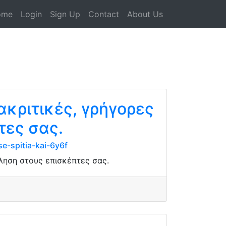
ome
Login
Sign Up
Contact
About Us
ακριτικές, γρήγορες
τες σας.
e-spitia-kai-6y6f
χληση στους επισκέπτες σας.