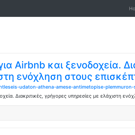
H
ια Airbnb και ξενοδοχεία. Δι
στη ενόχληση στους επισκέπ
-antleseis-udaton-athena-amese-antimetopise-plemmuron-s
οχεία. Διακριτικές, γρήγορες υπηρεσίες με ελάχιστη ενό