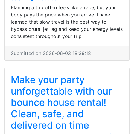
Planning a trip often feels like a race, but your
body pays the price when you arrive. I have
learned that slow travel is the best way to
bypass brutal jet lag and keep your energy levels
consistent throughout your trip
Submitted on 2026-06-03 18:39:18
Make your party
unforgettable with our
bounce house rental!
Clean, safe, and
delivered on time