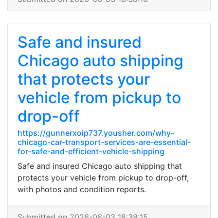
Safe and insured
Chicago auto shipping
that protects your
vehicle from pickup to
drop-off
https://gunnerxoip737.yousher.com/why-
chicago-car-transport-services-are-essential-
for-safe-and-efficient-vehicle-shipping
Safe and insured Chicago auto shipping that
protects your vehicle from pickup to drop-off,
with photos and condition reports.
Submitted on 2026-06-03 18:38:15