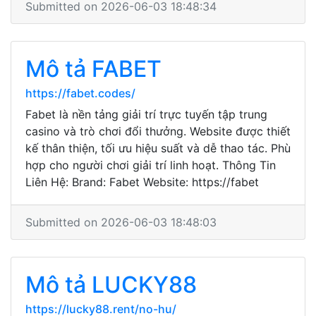
Submitted on 2026-06-03 18:48:34
Mô tả FABET
https://fabet.codes/
Fabet là nền tảng giải trí trực tuyến tập trung
casino và trò chơi đổi thưởng. Website được thiết
kế thân thiện, tối ưu hiệu suất và dễ thao tác. Phù
hợp cho người chơi giải trí linh hoạt. Thông Tin
Liên Hệ: Brand: Fabet Website: https://fabet
Submitted on 2026-06-03 18:48:03
Mô tả LUCKY88
https://lucky88.rent/no-hu/