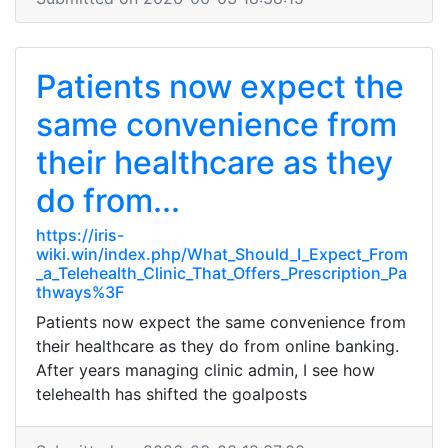
Patients now expect the
same convenience from
their healthcare as they
do from...
https://iris-
wiki.win/index.php/What_Should_I_Expect_From
_a_Telehealth_Clinic_That_Offers_Prescription_Pa
thways%3F
Patients now expect the same convenience from
their healthcare as they do from online banking.
After years managing clinic admin, I see how
telehealth has shifted the goalposts