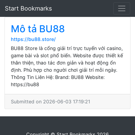
Start Bookmarks
Mô tả BU88
https://bu88.store/
BU88 Store là cổng giải trí trực tuyến với casino,
game bài và slot phổ biến. Website được thiết kế
thân thiện, thao tác đơn giản và hoạt động ổn
định. Phù hợp cho người chơi giải trí mỗi ngày.
Thông Tin Liên Hệ: Brand: BU88 Website:
https://bu88
Submitted on 2026-06-03 17:19:21
Copyright © Start Bookmarks 2026