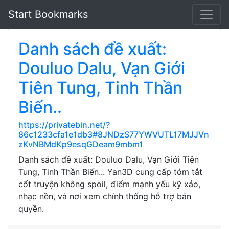
Start Bookmarks
Danh sách đề xuất:
Douluo Dalu, Vạn Giới
Tiên Tung, Tinh Thần
Biến..
https://privatebin.net/?
86c1233cfa1e1db3#8JNDzS77YWVUTL17MJJVn
zKvNBMdKp9esqGDeam9mbm1
Danh sách đề xuất: Douluo Dalu, Vạn Giới Tiên
Tung, Tinh Thần Biến... Yan3D cung cấp tóm tắt
cốt truyện không spoil, điểm mạnh yếu kỹ xảo,
nhạc nền, và nơi xem chính thống hỗ trợ bản
quyền.